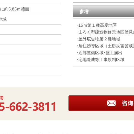
に約5.85ｍ接面
参考
地域
･15ｍ第１種高度地区
･山ろく型建造物修景地区伏見
･屋外広告物第２種地域
･居住誘導区域（土砂災害警戒
･近郊整備区域･盛土届出
･宅地造成等工事規制区域