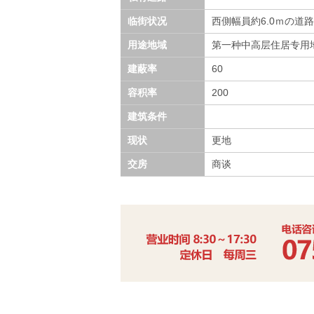
临街状况
西側幅員約6.0ｍの道路
用途地域
第一种中高层住居专用
建蔽率
60
容积率
200
建筑条件
现状
更地
交房
商谈