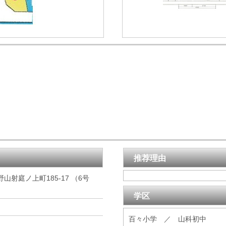
推荐理由
射庭ノ上町185-17 （6号
学区
百々小学 ／ 山科初中