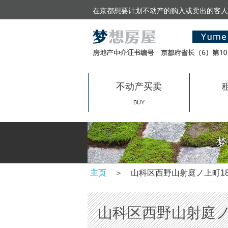
在京都想要计划不动产的购入或卖出的客人
不动产买卖
BUY
主页
＞ 山科区西野山射庭ノ上町185-
山科区西野山射庭ノ上