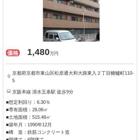
1,480
価格
万円
京都府京都市東山区松原通大和大路東入２丁目轆轤町110-
5
京阪本線 清水五条駅 徒歩9分
■想定利回り：6.30％
■専有面積：28.06㎡
■土地面積：515.48㎡
■築年月：1990年12月
■構 造：鉄筋コンクリート造
■階建て：6階建て