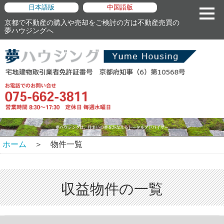
日本語版
中国語版
京都で不動産の購入や売却をご検討の方は不動産売買の
夢ハウジングへ
ホーム
＞ 物件一覧
収益物件の一覧