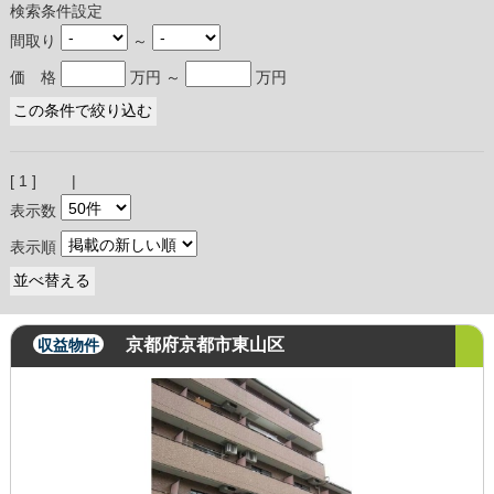
検索条件設定
間取り
～
価 格
万円 ～
万円
[ 1 ] |
表示数
表示順
京都府京都市東山区
収益物件