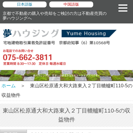
日本語版
中国語版
京都で不動産の購入や売却をご検討の方は不動産売買の
夢ハウジングへ
ホーム
＞ 東山区松原通大和大路東入２丁目轆轤町110-5の
収益物件
東山区松原通大和大路東入２丁目轆轤町110-5の収
益物件