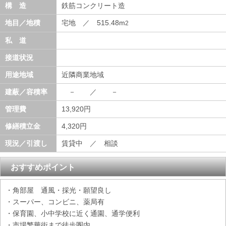
構 造
鉄筋コンクリート造
地目／地積
宅地 ／ 515.48m
2
私 道
接道状況
用途地域
近隣商業地域
建蔽／容積率
－ ／ －
管理費
13,920円
修繕積立金
4,320円
現況／引渡し
賃貸中 ／ 相談
おすすめポイント
・角部屋 通風・採光・願望良し
・スーパー、コンビニ、薬局有
・保育園、小中学校に近く通園、通学便利
・市場繁華街まで徒歩圏内