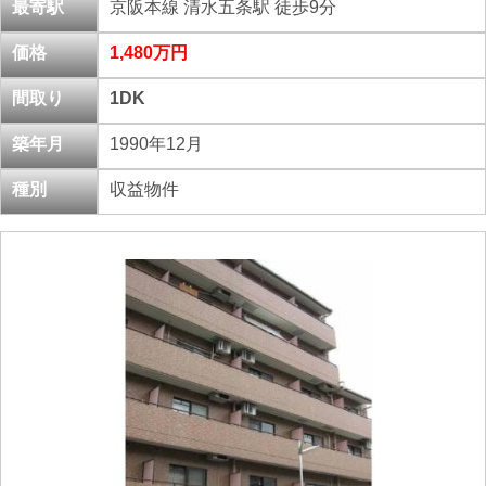
最寄駅
京阪本線 清水五条駅
徒歩9分
価格
1,480万円
間取り
1DK
築年月
1990年12月
種別
収益物件