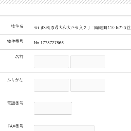
物件名
東山区松原通大和大路東入２丁目轆轤町110-5の収
物件番号
No.1778727865
名前
ふりがな
電話番号
FAX番号