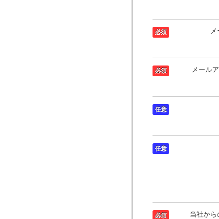
メ
必須
メールア
必須
任意
任意
当社から
必須