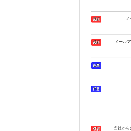
メ
必須
メールア
必須
任意
任意
当社から
必須